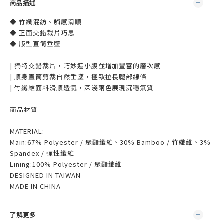
商品描述
◆ 竹纖混紡、觸感滑順
◆ 正面交錯裁片巧思
◆ 版型直筒垂墜
| 獨特交錯裁片，巧妙遮小腹並增加豐富的層次感
| 順身直筒剪裁自然垂墜，極致拉長腿部線條
| 竹纖維面料滑順透氣，深淺兩色展現沉穩氣質
商品材質
MATERIAL:
Main:67% Polyester / 聚酯纖維、30% Bamboo / 竹纖維、3%
Spandex / 彈性纖維
Lining:100% Polyester / 聚酯纖維
DESIGNED IN TAIWAN
MADE IN CHINA
了解更多