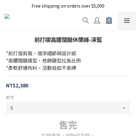
Free shipping on orders over $5,000
加入新會員現折150元
加入新會員現折150元
前打摺高腰闊腿休閒褲-深藍
*前打摺剪裁，增添細節與設計感
*高腰闊腿版型，修飾腿型拉長比例
*柔軟舒適布料，活動自如不束縛
NT$2,380
尺寸
售完
若想購買，請聯絡我們。