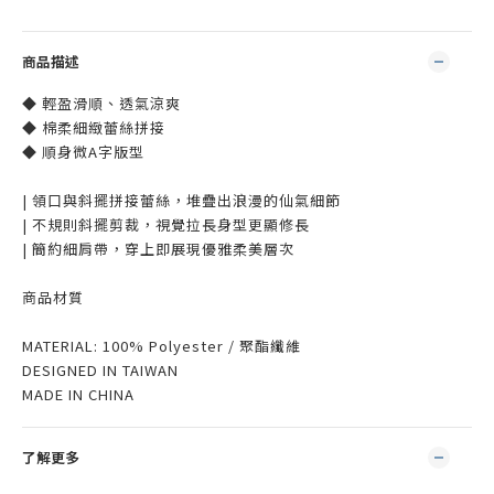
商品描述
◆ 輕盈滑順、透氣涼爽
◆ 棉柔細緻蕾絲拼接
◆ 順身微A字版型
| 領口與斜擺拼接蕾絲，堆疊出浪漫的仙氣細節
| 不規則斜擺剪裁，視覺拉長身型更顯修長
| 簡約細肩帶，穿上即展現優雅柔美層次
商品材質
MATERIAL: 100% Polyester / 聚酯纖維
DESIGNED IN TAIWAN
MADE IN CHINA
了解更多