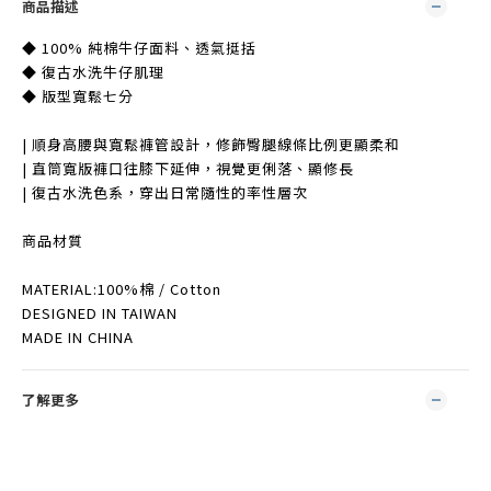
商品描述
◆ 100% 純棉牛仔面料、透氣挺括
◆ 復古水洗牛仔肌理
◆ 版型寬鬆七分
| 順身高腰與寬鬆褲管設計，修飾臀腿線條比例更顯柔和
| 直筒寬版褲口往膝下延伸，視覺更俐落、顯修長
| 復古水洗色系，穿出日常隨性的率性層次
商品材質
MATERIAL:100%棉 / Cotton
DESIGNED IN TAIWAN
MADE IN CHINA
了解更多