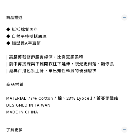
商品描述
◆ 挺括棉質面料
◆ 自然平整挺括肌理
◆ 版型微A字直筒
| 高腰剪裁修飾腰臀線條，比例更顯柔和
| 前中剪接線與下擺開衩往下延伸，視覺更俐落、顯修長
| 經典百搭色系上身，穿出知性幹練的優雅層次
商品材質
MATERIAL:77% Cotton / 棉、23% Lyocell / 萊賽爾纖維
DESIGNED IN TAIWAN
MADE IN CHINA
了解更多